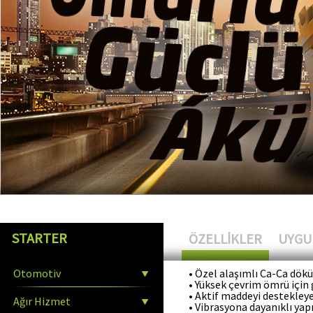
STARTER
ÖZELLİKLER
UYGU
Otomotiv
• Özel alaşımlı Ca-Ca dökü
• Yüksek çevrim ömrü için 
• Aktif maddeyi destekleye
Ağır Hizmet
• Vibrasyona dayanıklı yap